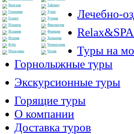
Венгрия
Тайланд
Лечебно-о
Германия
Тунис
Египет
Турция
Израиль
Финляндия
Relax&SPA
Испания
Франция
Италия
Хорватия
Куба
Черногория
Туры на мо
Мальдивы
Чехия
Горнолыжные туры
Экскурсионные туры
Горящие туры
О компании
Доставка туров