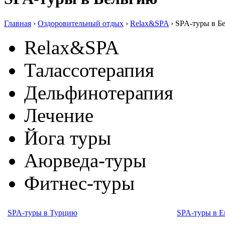
Главная
›
Оздоровительный отдых
›
Relax&SPA
› SPA-туры в Б
Relax&SPA
Талассотерапия
Дельфинотерапия
Лечение
Йога туры
Аюрведа-туры
Фитнес-туры
SPA-туры в Турцию
SPA-туры в Е