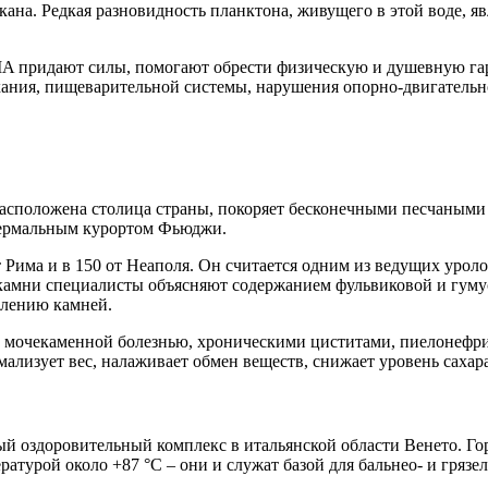
кана. Редкая разновидность планктона, живущего в этой воде, 
 придают силы, помогают обрести физическую и душевную гарм
ыхания, пищеварительной системы, нарушения опорно-двигательн
 расположена столица страны, покоряет бесконечными песчаны
термальным курортом Фьюджи.
т Рима и в 150 от Неаполя. Он считается одним из ведущих уро
 камни специалисты объясняют содержанием фульвиковой и гуму
влению камней.
с мочекаменной болезнью, хроническими циститами, пиелонефри
ализует вес, налаживает обмен веществ, снижает уровень сахара
й оздоровительный комплекс в итальянской области Венето. Г
ратурой около +87 °C – они и служат базой для бальнео- и гряз