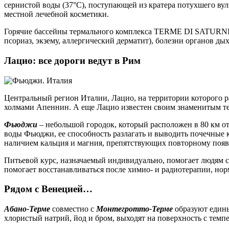
сернистой воды (37°С), поступающей из кратера потухшего вул
местной лечебной косметики.
Горячие бассейны термального комплекса TERME DI SATURNIA
псориаз, экзему, аллергический дерматит), болезни органов д
Лацио: все дороги ведут в Рим
Центральный регион Италии, Лацио, на территории которого
холмами Апеннин. А еще Лацио известен своим знаменитым 
Фьюджи
– небольшой городок, который расположен в 80 км о
воды Фьюджи, ее способность разлагать и выводить почечные
наличием кальция и магния, препятствующих повторному поя
Питьевой курс, назначаемый индивидуально, помогает людям 
помогает восстанавливаться после химио- и радиотерапии, норм
Рядом с Венецией…
Абано-Терме
совместно с
Монтегротто-Терме
образуют едины
хлористый натрий, йод и бром, выходят на поверхность с темпе