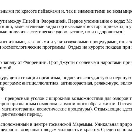
ельными по красоте пейзажами и, так и знаменитыми во всем м
ути между Пизой и Флоренцией. Первое упоминание о водах Мон
етники, замечательные виды гор вызывают восторг приезжих, а
ько получить эстетическое удовольствие, но и оздоровиться.
и, магнитными, лазерными и ультразвуковыми процедурами, инга
 косметологические программы. Отдых на курорте показан при 
еро-западу от Флоренции. Грот Джусти с солевыми наростами пр
темой.
уру детоксикации организма, подлечить сосудистую и нервную 
программ: антицеллюлитная, антивозрастная, релакс-курс, вкл
пр.
 – прекрасный уголок с широкими возможностями для оздорови
ирно признанным символом гармоничного образа жизни. Гостям
ия, магнитотерапия, косметические процедуры). Отдыхающие зде
а длительный период.
асположенный в центре тосканской Мареммы. Уникальная природ
я щедрость возвращает людям молодость и красоту. Среди сосно