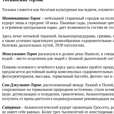
Тоскана славится как богатым культурным наследием, изумит
Монтекатини-Терме
– небольшой старинный городок на полп
курорт лишь в середине 18 века. Пышные сады, ухоженные цв
в огромном центральном парке, дает возможность гостям не тол
Здесь лечат питьевой терапией, бальнеопроцедурами, грязям
а также успешно практикуют разнообразные оздоровительные и
болезнях дыхательных путей, ЛОР-патологиях.
Монсуммано-Терме
раскинулся в долине реки Ньеволе, к сев
водой – место исцеления для людей с больной дыхательной сис
Помимо основного лечебного курса здесь можно пройти процед
предлагается достойный выбор комплексных оздоровительных 
фитогрязетерапия, массажи, термальный бассейн, фитнес-зал и 
Сан-Джулиано-Терме
, расположенный между Луккой и Пизой,
сооруженные на термальном природном источнике, стали всем
(курс детоксикации и похудения, грязелечение, бальнеотерап
получить от врача-диетолога индивидуальные рекомендации н
Сатурния
– бальнеологический курорт провинции Гроссето, р
не имеет себе равных. Более трех тысячелетий ее неистощима