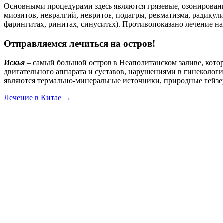
Основными процедурами здесь являются грязевые, озонирован
миозитов, невралгий, невритов, подагры, ревматизма, радикул
фарингитах, ринитах, синуситах). Противопоказано лечение н
Отправляемся лечиться на остров!
Искья
– самый большой остров в Неаполитанском заливе, кото
двигательного аппарата и суставов, нарушениями в гинеколог
являются термально-минеральные источники, природные гейзер
Лечение в Китае →