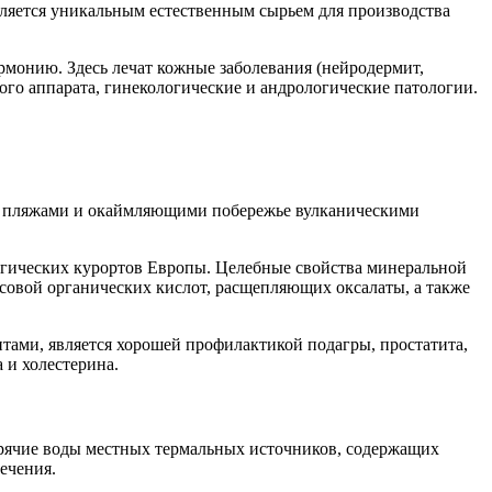
является уникальным естественным сырьем для производства
онию. Здесь лечат кожные заболевания (нейродермит,
ого аппарата, гинекологические и андрологические патологии.
ми пляжами и окаймляющими побережье вулканическими
логических курортов Европы. Целебные свойства минеральной
совой органических кислот, расщепляющих оксалаты, а также
тами, является хорошей профилактикой подагры, простатита,
 и холестерина.
орячие воды местных термальных источников, содержащих
елечения.