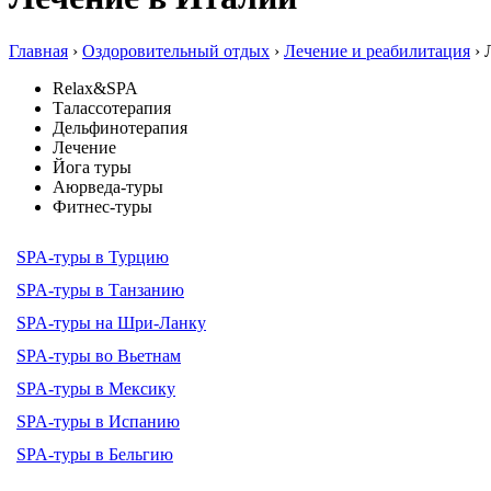
Главная
›
Оздоровительный отдых
›
Лечение и реабилитация
› 
Relax&SPA
Талассотерапия
Дельфинотерапия
Лечение
Йога туры
Аюрведа-туры
Фитнес-туры
SPA-туры в Турцию
SPA-туры в Танзанию
SPA-туры на Шри-Ланку
SPA-туры во Вьетнам
SPA-туры в Мексику
SPA-туры в Испанию
SPA-туры в Бельгию