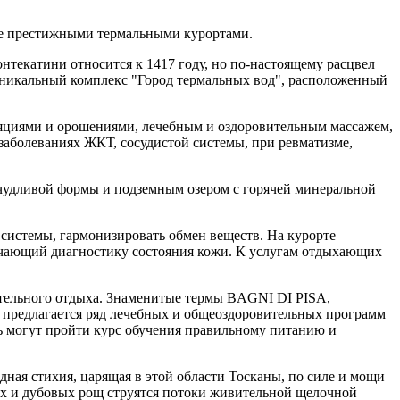
ире престижными термальными курортами.
текатини относится к 1417 году, но по-настоящему расцвел
 уникальный комплекс "Город термальных вод", расположенный
ляциями и орошениями, лечебным и оздоровительным массажем,
заболеваниях ЖКТ, сосудистой системы, при ревматизме,
ичудливой формы и подземным озером с горячей минеральной
системы, гармонизировать обмен веществ. На курорте
ючающий диагностику состояния кожи. К услугам отдыхающих
тельного отдыха. Знаменитые термы BAGNI DI PISA,
 предлагается ряд лечебных и общеоздоровительных программ
сь могут пройти курс обучения правильному питанию и
ная стихия, царящая в этой области Тосканы, по силе и мощи
вых и дубовых рощ струятся потоки живительной щелочной