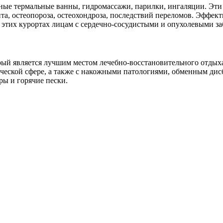
ные термальные ванны, гидромассажи, парилки, ингаляции. Эти 
ита, остеопороза, остеохондроза, последствий переломов. Эффек
а этих курортах лицам с сердечно-сосудистыми и опухолевыми з
рый является лучшим местом лечебно-восстановительного отдыха
ической сфере, а также с накожными патологиями, обменным ди
ы и горячие пески.