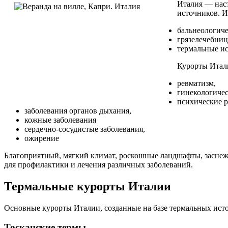
Италия — наст
источников. 
бальнеологиче
грязелечебниц
термальные и
Курорты Итали
ревматизм,
гинекологичес
психические р
заболевания органов дыхания,
кожные заболевания
сердечно-сосудистые заболевания,
ожирение
Благоприятный, мягкий климат, роскошные ландшафты, заснеже
для профилактики и лечения различных заболеваний.
Термальные курорты Италии
Основные курорты Италии, созданные на базе термальных исто
Тосканские термы