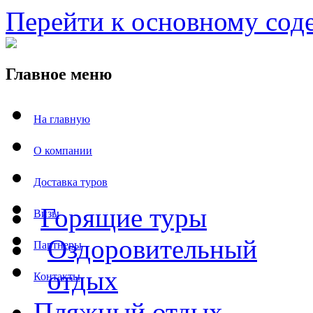
Перейти к основному со
Главное меню
На главную
О компании
Доставка туров
Горящие туры
Визы
Оздоровительный
Партнеры
отдых
Контакты
Пляжный отдых