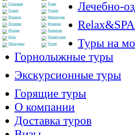
Лечебно-о
Германия
Тунис
Египет
Турция
Израиль
Финляндия
Relax&SPA
Испания
Франция
Италия
Хорватия
Куба
Черногория
Туры на мо
Мальдивы
Чехия
Горнолыжные туры
Экскурсионные туры
Горящие туры
О компании
Доставка туров
Визы