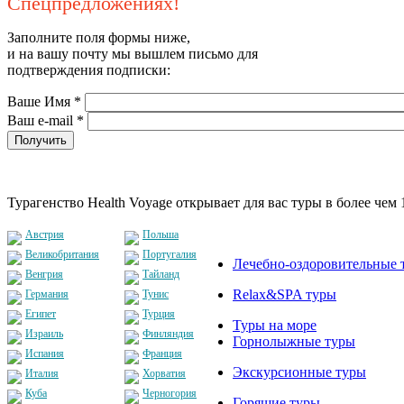
Спецпредложениях!
Заполните поля формы ниже,
и на вашу почту мы вышлем письмо для
подтверждения подписки:
Ваше Имя
*
Ваш e-mail
*
Турагенство Health Voyage открывает для вас туры в более чем 
Австрия
Польша
Великобритания
Португалия
Лечебно-оздоровительные 
Венгрия
Тайланд
Relax&SPA туры
Германия
Тунис
Египет
Турция
Туры на море
Израиль
Финляндия
Горнолыжные туры
Испания
Франция
Экскурсионные туры
Италия
Хорватия
Куба
Черногория
Горящие туры