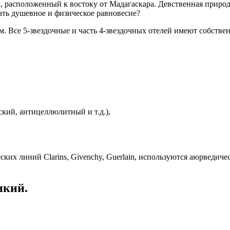
 расположенный к востоку от Мадагаскара. Девственная природа
кать душевное и физическое равновесие?
. Все 5-звездочные и часть 4-звездочных отелей имеют собств
ский, антицеллюлитный и т.д.),
ских линий Clarins, Givenchy, Guerlain, используются аюрведич
икий.