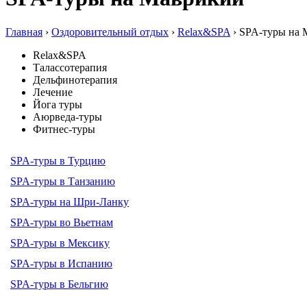
Главная
›
Оздоровительный отдых
›
Relax&SPA
› SPA-туры на
Relax&SPA
Талассотерапия
Дельфинотерапия
Лечение
Йога туры
Аюрведа-туры
Фитнес-туры
SPA-туры в Турцию
SPA-туры в Танзанию
SPA-туры на Шри-Ланку
SPA-туры во Вьетнам
SPA-туры в Мексику
SPA-туры в Испанию
SPA-туры в Бельгию