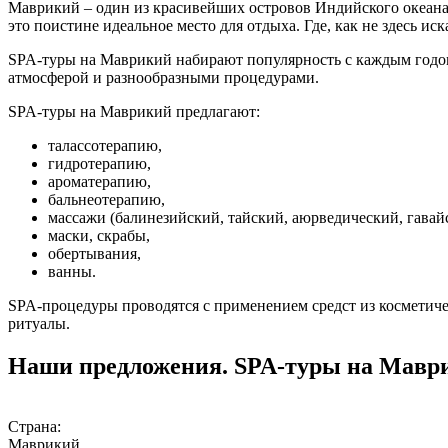
Маврикий – один из красивейших островов Индийского океана,
это поистине идеальное место для отдыха. Где, как не здесь ис
SPA-туры на Маврикий набирают популярность с каждым годом
атмосферой и разнообразными процедурами.
SPA-туры на Маврикий предлагают:
талассотерапию,
гидротерапию,
ароматерапию,
бальнеотерапию,
массажи (балинезийский, тайский, аюрведический, гавай
маски, скрабы,
обертывания,
ванны.
SPA-процедуры проводятся с применением средст из косметиче
ритуалы.
Наши предложения. SPA-туры на Мавр
Страна:
Маврикий