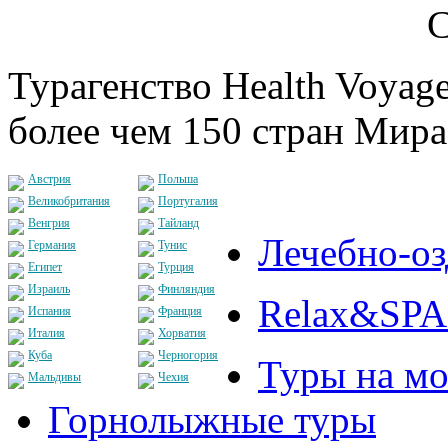
С
Турагенство Health Voyage
более чем 150 стран Мира
Австрия
Польша
Великобритания
Португалия
Венгрия
Тайланд
Лечебно-о
Германия
Тунис
Египет
Турция
Израиль
Финляндия
Relax&SPA
Испания
Франция
Италия
Хорватия
Куба
Черногория
Туры на мо
Мальдивы
Чехия
Горнолыжные туры