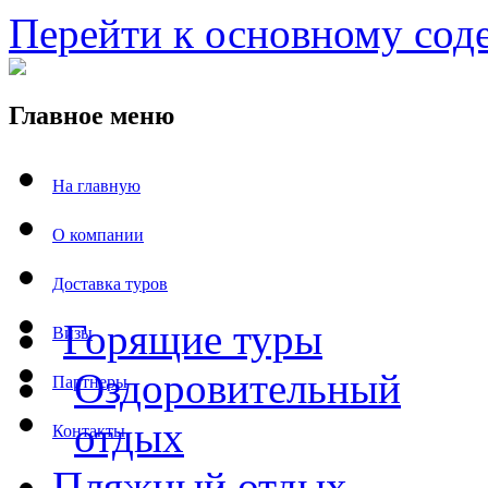
Перейти к основному со
Главное меню
На главную
О компании
Доставка туров
Горящие туры
Визы
Оздоровительный
Партнеры
отдых
Контакты
Пляжный отдых