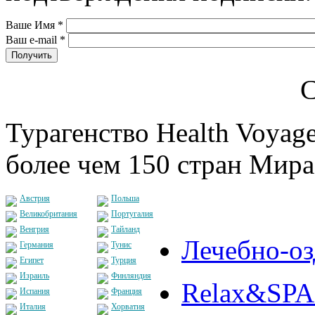
Ваше Имя
*
Ваш e-mail
*
С
Турагенство Health Voyage
более чем 150 стран Мира
Австрия
Польша
Великобритания
Португалия
Венгрия
Тайланд
Лечебно-о
Германия
Тунис
Египет
Турция
Израиль
Финляндия
Relax&SPA
Испания
Франция
Италия
Хорватия