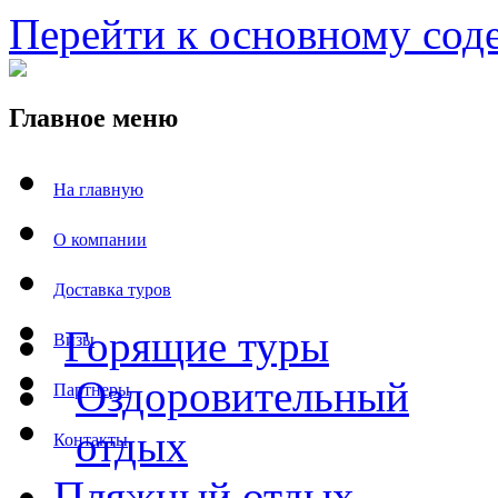
Перейти к основному со
Главное меню
На главную
О компании
Доставка туров
Горящие туры
Визы
Оздоровительный
Партнеры
отдых
Контакты
Пляжный отдых